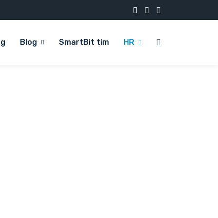
og
Blog
SmartBit tim
HR