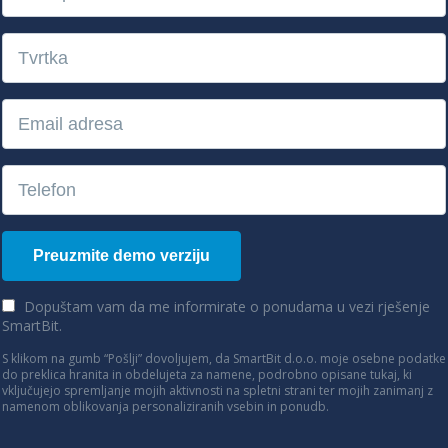
Dopuštam vam da me informirate o ponudama u vezi rješenje
SmartBit.
S klikom na gumb “Pošlji” dovoljujem, da SmartBit d.o.o. moje osebne podatke
do preklica hranita in obdelujeta za namene, podrobno opisane tukaj, ki
vključujejo spremljanje mojih aktivnosti na spletni strani ter mojih zanimanj z
namenom oblikovanja personaliziranih vsebin in ponudb.