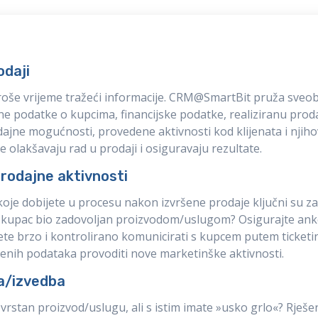
odaji
roše vrijeme tražeći informacije. CRM@SmartBit pruža sveo
ne podatke o kupcima, financijske podatke, realiziranu proda
jne mogućnosti, provedene aktivnosti kod klijenata i njihove
e olakšavaju rad u prodaji i osiguravaju rezultate.
rodajne aktivnosti
koje dobijete u procesu nakon izvršene prodaje ključni su za 
 kupac bio zadovoljan proizvodom/uslugom? Osigurajte anke
te brzo i kontrolirano komunicirati s kupcem putem ticketin
jenih podataka provoditi nove marketinške aktivnosti.
a/izvedba
zvrstan proizvod/uslugu, ali s istim imate »usko grlo«? Rješe