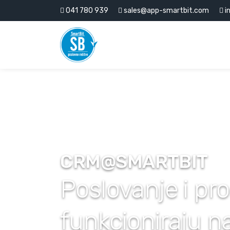
041 780 939
sales@app-smartbit.com
i
»
CRM@SMARTBIT
Domov
CRM@SMARTBIT
Poslovanje i pr
funkcioniraju 