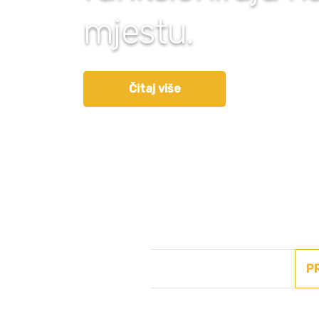
mjestu.
Čitaj više
P