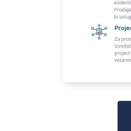
evident
Prodaja
bi uslu
Proj
Za prod
Izvođač
projec
vezanim