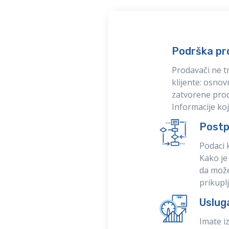
Podrška pr
Prodavači ne t
klijente: osnov
zatvorene proda
Informacije koj
Postp
Podaci 
Kako je
da može
prikupl
Uslug
Imate i