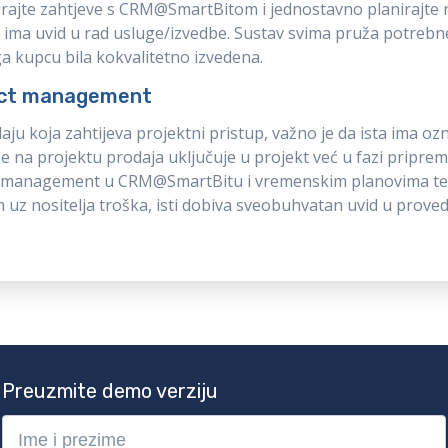
irajte zahtjeve s CRM@SmartBitom i jednostavno planirajte 
 ima uvid u rad usluge/izvedbe. Sustav svima pruža potrebn
ga kupcu bila kokvalitetno izvedena.
ect management
aju koja zahtijeva projektni pristup, važno je da ista ima oz
e na projektu prodaja uključuje u projekt već u fazi priprem
t management u CRM@SmartBitu i vremenskim planovima te
 uz nositelja troška, isti ​​dobiva sveobuhvatan uvid u prove
Preuzmite demo verziju