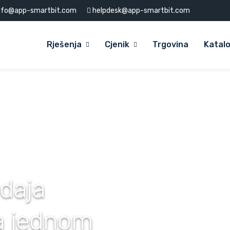
nfo@app-smartbit.com
helpdesk@app-smartbit.com
Rješenja
Cjenik
Trgovina
Katal
odaja
na jednom