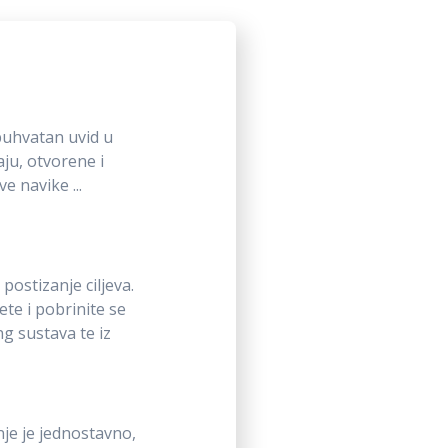
buhvatan uvid u
ju, otvorene i
 navike ...
postizanje ciljeva.
te i pobrinite se
g sustava te iz
nje je jednostavno,