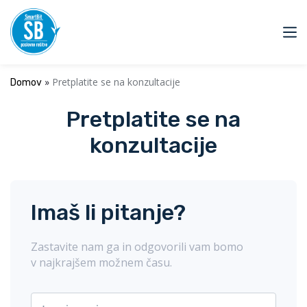
»
Pretplatite se na konzultacije
Domov
Pretplatite se na
konzultacije
Imaš li pitanje?
Zastavite nam ga in odgovorili vam bomo
v najkrajšem možnem času.