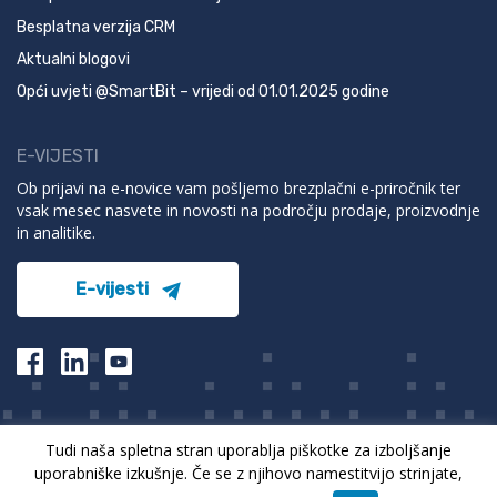
Besplatna verzija CRM
Aktualni blogovi
Opći uvjeti @SmartBit – vrijedi od 01.01.2025 godine
E-VIJESTI
Ob prijavi na e-novice vam pošljemo brezplačni e-priročnik ter
vsak mesec nasvete in novosti na področju prodaje, proizvodnje
in analitike.
E-vijesti
Tudi naša spletna stran uporablja piškotke za izboljšanje
© 2022 SmartBit. Sva prava pridržana.
uporabniške izkušnje. Če se z njihovo namestitvijo strinjate,