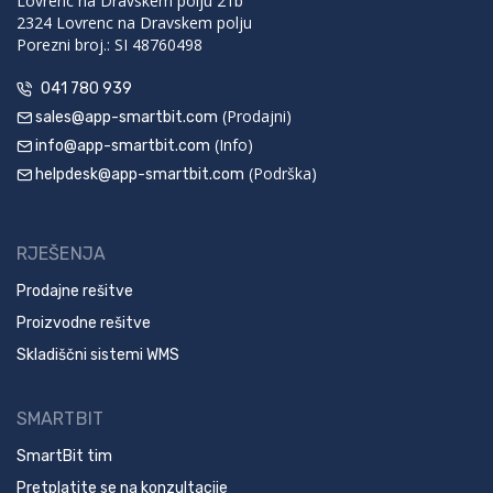
Lovrenc na Dravskem polju 21b
2324 Lovrenc na Dravskem polju
Porezni broj.: SI 48760498
041 780 939
(Prodajni)
sales@app-smartbit.com
(Info)
info@app-smartbit.com
(Podrška)
helpdesk@app-smartbit.com
RJEŠENJA
Prodajne rešitve
Proizvodne rešitve
Skladiščni sistemi WMS
SMARTBIT
SmartBit tim
Pretplatite se na konzultacije