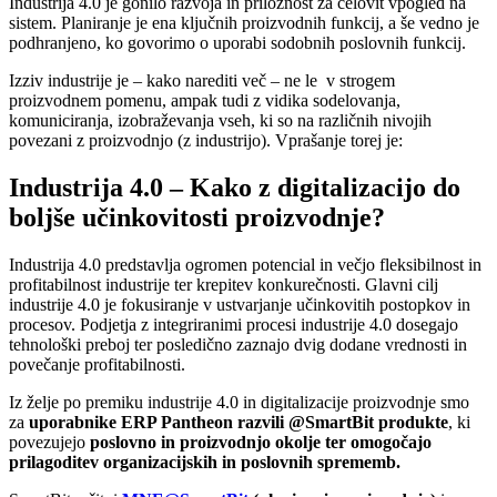
Industrija 4.0 je gonilo razvoja in priložnost za celovit vpogled na
sistem. Planiranje je ena ključnih proizvodnih funkcij, a še vedno je
podhranjeno, ko govorimo o uporabi sodobnih poslovnih funkcij.
Izziv industrije je – kako narediti več – ne le v strogem
proizvodnem pomenu, ampak tudi z vidika sodelovanja,
komuniciranja, izobraževanja vseh, ki so na različnih nivojih
povezani z proizvodnjo (z industrijo). Vprašanje torej je:
Industrija 4.0 – Kako z digitalizacijo do
boljše učinkovitosti proizvodnje?
Industrija 4.0 predstavlja ogromen potencial in večjo fleksibilnost in
profitabilnost industrije ter krepitev konkurečnosti. Glavni cilj
industrije 4.0 je fokusiranje v ustvarjanje učinkovitih postopkov in
procesov. Podjetja z integriranimi procesi industrije 4.0 dosegajo
tehnološki preboj ter posledično zaznajo dvig dodane vrednosti in
povečanje profitabilnosti.
Iz želje po premiku industrije 4.0 in digitalizacije proizvodnje smo
za
uporabnike ERP Pantheon razvili @SmartBit produkte
, ki
povezujejo
poslovno in proizvodnjo okolje ter omogočajo
prilagoditev organizacijskih in poslovnih sprememb.