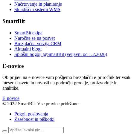
Načrtovanje in planiranje
Skladiščni sistemi WMS
SmartBit
SmartBit ekipa
Naročite se na posvet
Brezplačna verzija CRM
Aktualni blogi
Splošni pogoji @SmartBit (veljavni od 1.2.2026)
E-novice
Ob prijavi na e-novice vam pošljemo brezplačni e-priročnik ter vsak
mesec nasvete in novosti na področju prodaje, proizvodnje in
analitike.
E-novice
© 2022 SmartBit. Vse pravice pridržane.
Pogoji poslovanja
Zasebnost in piškotki