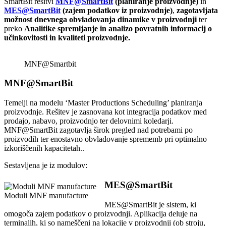
SmartBit rešitvi
MNF@SmartBit
(planiranje proizvodnje)
in
MES@SmartBit
(zajem podatkov iz proizvodnje)
,
zagotavljata
možnost dnevnega obvladovanja dinamike v proizvodnji
ter
preko
Analitike
spremljanje in analizo povratnih informacij o
učinkovitosti in kvaliteti proizvodnje.
MNF@Smartbit
MNF@SmartBit
Temelji na modelu ‘Master Productions Scheduling’ planiranja
proizvodnje. Rešitev je zasnovana kot integracija podatkov med
prodajo, nabavo, proizvodnjo ter delovnimi koledarji.
MNF@SmartBit zagotavlja širok pregled nad potrebami po
proizvodih ter enostavno obvladovanje sprememb pri optimalno
izkoriščenih kapacitetah..
Sestavljena je iz modulov:
MES@SmartBit
Moduli MNF manufacture
MES@SmartBit je sistem, ki
omogoča zajem podatkov o proizvodnji. Aplikacija deluje na
terminalih, ki so nameščeni na lokacije v proizvodnji (ob stroju,