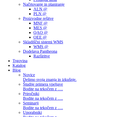
Načrtovanje in planiranje
ALN @
PLN @
Proizvodne rešitve
MNF @
MES @
QAO @
OEE @
Skladiščni sistemi WMS
WMS @
Dodelava Pantheona
Razširitve
Trgovina
Katalog
Blog
Novice
Delimo svoja znanja in izkušnje.
Študije primera vpeljave
Bodite na tekočem z ….
Priročniki
Bodite na tekočem z ….
Seminarji
Bodite na tekočem z ….
Uporabniki