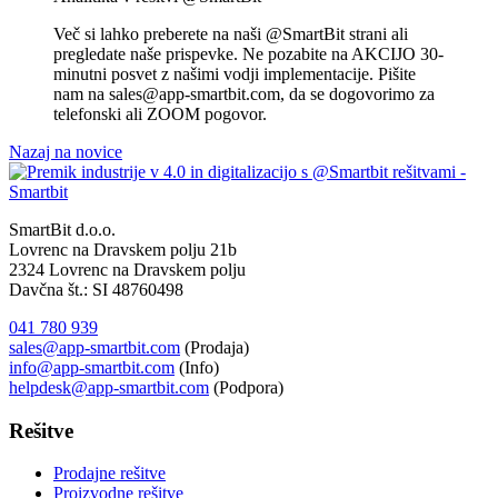
Več si lahko preberete na naši @SmartBit strani ali
pregledate naše prispevke. Ne pozabite na AKCIJO 30-
minutni posvet z našimi vodji implementacije. Pišite
nam na sales@app-smartbit.com, da se dogovorimo za
telefonski ali ZOOM pogovor.
Nazaj na novice
SmartBit d.o.o.
Lovrenc na Dravskem polju 21b
2324 Lovrenc na Dravskem polju
Davčna št.: SI 48760498
041 780 939
sales@app-smartbit.com
(Prodaja)
info@app-smartbit.com
(Info)
helpdesk@app-smartbit.com
(Podpora)
Rešitve
Prodajne rešitve
Proizvodne rešitve