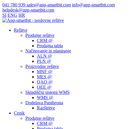
041 780 939
sales@app-smartbit.com
info@app-smartbit.com
helpdesk@app-smartbit.com
SI
ENG
HR
Rešitve
Prodajne rešitve
CRM @
Prodajna tabla
Načrtovanje in planiranje
ALN @
PLN @
Proizvodne rešitve
MNF @
MES @
QAO @
OEE @
Skladiščni sistemi WMS
WMS @
Dodelava Pantheona
Razširitve
Cenik
Prodajne rešitve
CRM @
Prodajna tabla