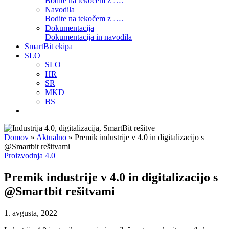
Bodite na tekočem z ….
Navodila
Bodite na tekočem z ….
Dokumentacija
Dokumentacija in navodila
SmartBit ekipa
SLO
SLO
HR
SR
MKD
BS
Domov
»
Aktualno
»
Premik industrije v 4.0 in digitalizacijo s
@Smartbit rešitvami
Proizvodnja 4.0
Premik industrije v 4.0 in digitalizacijo s
@Smartbit rešitvami
1. avgusta, 2022