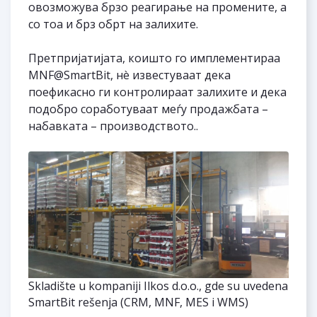
овозможува брзо реагирање на промените, а
со тоа и брз обрт на залихите.
Претпријатијата, коишто го имплементираа
MNF@SmartBit, нè известуваат дека
поефикасно ги контролираат залихите и дека
подобро соработуваат меѓу продажбата –
набавката – производството.
.
Skladište u kompaniji Ilkos d.o.o., gde su uvedena
SmartBit rešenja (CRM, MNF, MES i WMS)