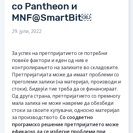
со Pantheon и
MNF@SmartBit￼
29. јули, 2022
За успех на претпријатието се потребни
повеќе фактори и еден од нив е
контролирањето на залихите во складовите.
Претпријатијата може да имаат проблеми со
преголеми залихи (на материјал, производи и
стоки), бидејќи тие треба да се финансираат.
Од друга страна, претпријатието со премногу
мала залиха не може навреме да обезбеди
стоки за своите купувачи, односно материјал
за производството.
Со соодветно
програмско решение претпријатието може
ефикасно да се избегне проблеми при