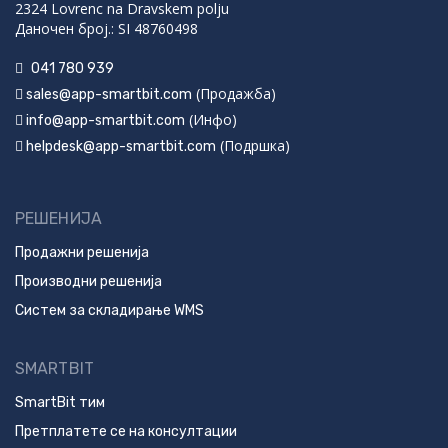
2324 Lovrenc na Dravskem polju
Даночен број.: SI 48760498
041 780 939
(Продажба)
sales@app-smartbit.com
(Инфо)
info@app-smartbit.com
(Подршка)
helpdesk@app-smartbit.com
РЕШЕНИЈА
Продажни решенија
Производни решенија
Систем за складирање WMS
SMARTBIT
SmartBit тим
Претплатете се на консултации