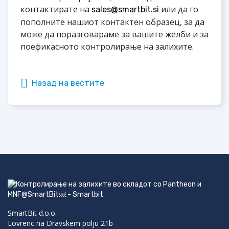
контактирате на
или да го
sales@smartbit.si
пополните нашиот контактен образец, за да
може да поразговараме за вашите желби и за
поефикасното контролирање на залихите.
Назад на вестите
SmartBit d.o.o.
Lovrenc na Dravskem polju 21b