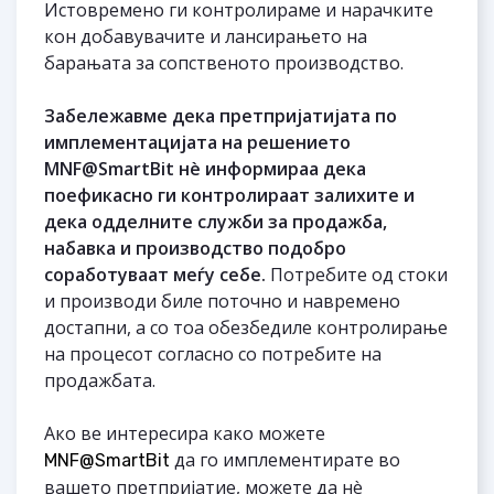
Истовремено ги контролираме и нарачките
кон добавувачите и лансирањето на
барањата за сопственото производство.
Забележавме дека претпријатијата по
имплементацијата на решението
MNF@SmartBit н
è
информираа дека
поефикасно ги контролираат залихите и
дека одделните служби за продажба,
набавка и производство подобро
соработуваат меѓу себе.
Потребите од стоки
и производи биле поточно и навремено
достапни, а со тоа обезбедиле контролирање
на процесот согласно со потребите на
продажбата.
Ако ве интересира како можете
да го имплементирате во
MNF@SmartBit
вашето претпријатие, можете да нè