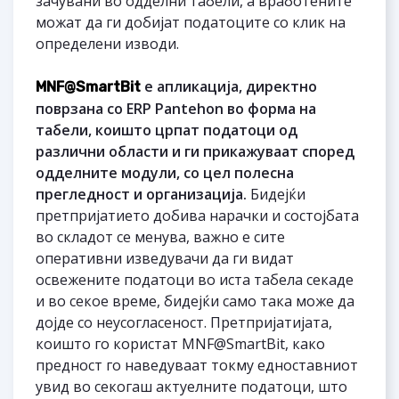
зачувани во одделни табели, а вработените
можат да ги добијат податоците со клик на
определени изводи.
е апликација, директно
MNF@
SmartBit
поврзана со ERP Pantehon во форма на
табели, коишто црпат податоци од
различни области и ги прикажуваат според
одделните модули, со цел полесна
прегледност и организација.
Бидејќи
претпријатието добива нарачки и состојбата
во складот се менува, важно е сите
оперативни изведувачи да ги видат
освежените податоци во иста табела секаде
и во секое време, бидејќи само така може да
дојде со неусогласеност. Претпријатијата,
коишто го користат MNF@SmartBit, како
предност го наведуваат токму едноставниот
увид во секогаш актуелните податоци, што