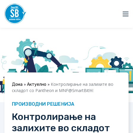
»
»
Контролирање на залихите во
Дома
Актуелно
складот со Pantheon и MNF@SmartBit￼
ПРОИЗВОДНИ РЕШЕНИЈА
Контролирање на
залихите во складот