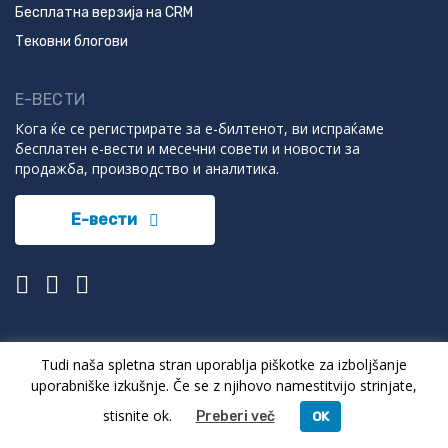
Бесплатна верзија на CRM
Тековни блогови
Е-ВЕСТИ
Кога ќе се регистрирате за е-билтенот, ви испраќаме
бесплатен е-вести и месечни совети и новости за
продажба, производство и аналитика.
Е-вести
Tudi naša spletna stran uporablja piškotke za izboljšanje
© 2022 SmartBit. Сите права се задржани.
uporabniške izkušnje. Če se z njihovo namestitvijo strinjate,
Услови за работа
Приватност и колачиња
stisnite ok.
Preberi več
OK