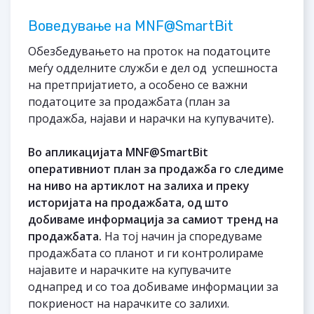
Воведување на MNF@SmartBit
Обезбедувањето на проток на податоците
меѓу одделните служби е дел од успешноста
на претпријатието, а особено се важни
податоците за продажбата (план за
продажба, најави и нарачки на купувачите)
.
Во апликацијата MNF@SmartBit
оперативниот план за продажба го следиме
на ниво на артиклот на залиха и преку
историјата на продажбата, од што
добиваме информација за самиот тренд на
продажбата.
На тој начин ја споредуваме
продажбата со планот и ги контролираме
најавите и нарачките на купувачите
однапред и со тоа добиваме информации за
покриеност на нарачките со залихи.