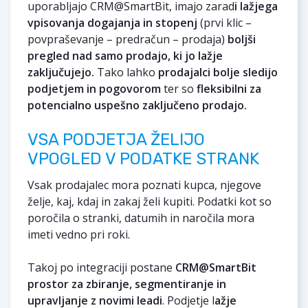
uporabljajo CRM@SmartBit, imajo zarad
i lažjega
vpisovanja dogajanja in stopenj
(prvi klic –
povpraševanje – predračun – prodaja)
boljši
pregled nad samo prodajo, ki jo lažje
zaključujejo.
Tako lahko
prodajalci bolje sledijo
podjetjem in pogovorom
ter so
fleksibilni za
potencialno uspešno zaključeno prodajo.
VSA PODJETJA ŽELIJO
VPOGLED V PODATKE STRANK
Vsak prodajalec mora poznati kupca, njegove
želje, kaj, kdaj in zakaj želi kupiti. Podatki kot so
poročila o stranki, datumih in naročila mora
imeti vedno pri roki.
Takoj po integraciji postane
CRM@SmartBit
prostor za zbiranje, segmentiranje in
upravljanje z novimi leadi
. Podjetje l
ažje