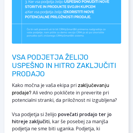
VSA PODJETJA ŽELIJO
USPEŠNO IN HITRO ZAKLJUČITI
PRODAJO
Kako močna je vaša ekipa pri
zaključevanju
Ali vedno pokličete in preverite pri
prodaje?
potencialni stranki, da priložnost ni izgubljena?
Vsa podjetja si želijo
povečati prodajo ter jo
hitreje zaključiti
, kar še posebej za manjša
podjetja ne sme biti uganka. Podjetja, ki