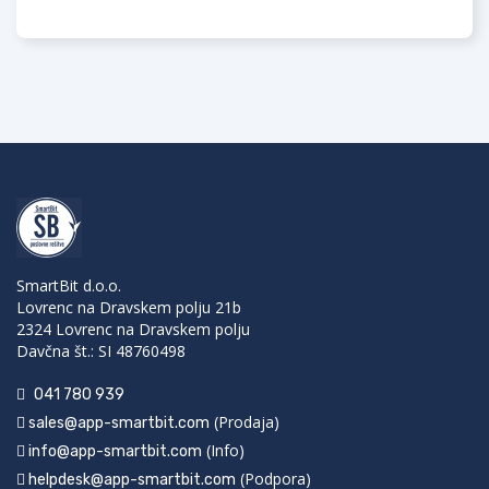
SmartBit d.o.o.
Lovrenc na Dravskem polju 21b
2324 Lovrenc na Dravskem polju
Davčna št.: SI 48760498
041 780 939
(Prodaja)
sales@app-smartbit.com
(Info)
info@app-smartbit.com
(Podpora)
helpdesk@app-smartbit.com