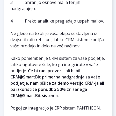
3. Shranijo osnove maila ter jih
nadgrajujejo.
4. Preko analitike pregledajo uspeh mailov.
Ne glede na to ali je vaša ekipa sestavljena iz
dvajsetih ali treh ljudi, lahko CRM sistem izboljša
vašo prodajo in delo na več načinov.
Kako pomemben je CRM sistem za vaše podjetje,
lahko ugotovite šele, ko ga integrirate v vaše
podjetje.
Če bi radi preverili ali bi bil
CRM@SmartBit primerna nadgradnja za vaše
podjetje, nam pišite za demo verzijo CRM-ja ali
pa izkoristite ponudbo 50% znižanega
CRM@SmartBit sistema.
Pogoj za integracijo je ERP sistem PANTHEON.